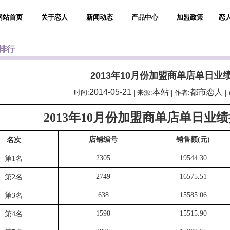
网站首页
关于恋人
新闻动态
产品中心
加盟政策
恋
排行
2013年10月份加盟商单店单日业
2014-05-21
本站
都市恋人
时间:
| 来源:
| 作者:
|
2013年10月份加盟商单店单日业
店铺编号
销售额(元)
名次
2305
19544.30
第1名
2749
16575.51
第2名
638
15585.06
第3名
1598
15515.90
第4名