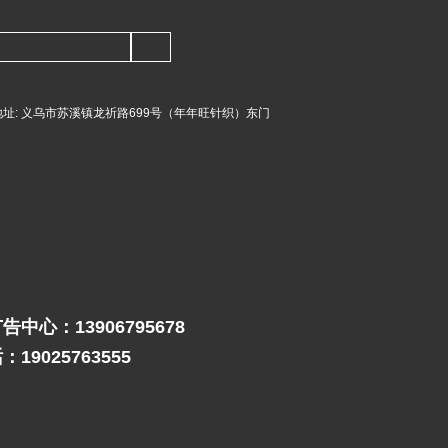
址:
义乌市苏溪镇龙祈路699号（年年旺针织）东门
中心：13906795678
19025763555