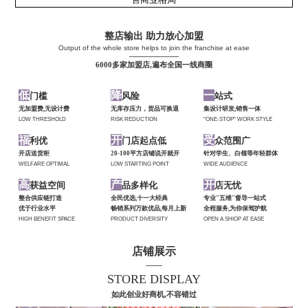
整店输出 助力放心加盟
Output of the whole store helps to join the franchise at ease
——————
6000多家加盟店,遍布全国一线商圈
低
降
一
门槛
风险
站式
无加盟费,无设计费
无库存压力，货品可换退
集设计研发,销售一体
LOW THRESHOLD
RISK REDUCTION
"ONE-STOP" WORK STYLE
福
开
受
利优
门店起点低
众范围广
开店送货柜
20-100平方店铺说开就开
针对学生、白领等年轻群体
WELFARE OPTIMAL
LOW STARTING POINT
WIDE AUDIENCE
高
产
开
获益空间
品多样化
店无忧
整合供应链打造
全民优选,十一大经典
专业"五维"督导一站式
优于行业水平
畅销系列万款优品,每月上新
全程服务,为你保驾护航
HIGH BENEFIT SPACE
PRODUCT DIVERSITY
OPEN A SHIOP AT EASE
店铺展示
——
STORE DISPLAY
如此创业好商机,不容错过