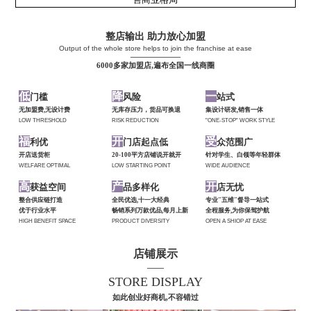
整店输出 助力放心加盟
Output of the whole store helps to join the franchise at ease
——————
6000多家加盟店,遍布全国一线商圈
低
降
一
门槛
风险
站式
无加盟费,无设计费
无库存压力，货品可换退
集设计研发,销售一体
LOW THRESHOLD
RISK REDUCTION
"ONE-STOP" WORK STYLE
福
开
受
利优
门店起点低
众范围广
开店送货柜
20-100平方店铺说开就开
针对学生、白领等年轻群体
WELFARE OPTIMAL
LOW STARTING POINT
WIDE AUDIENCE
高
产
开
获益空间
品多样化
店无忧
整合供应链打造
全民优选,十一大经典
专业"五维"督导一站式
优于行业水平
畅销系列万款优品,每月上新
全程服务,为你保驾护航
HIGH BENEFIT SPACE
PRODUCT DIVERSITY
OPEN A SHIOP AT EASE
店铺展示
——
STORE DISPLAY
如此创业好商机,不容错过