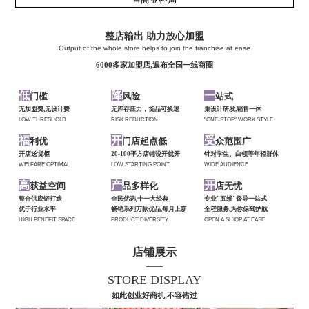
整店输出 助力放心加盟
Output of the whole store helps to join the franchise at ease
——————
6000多家加盟店,遍布全国一线商圈
低
降
一
门槛
风险
站式
无加盟费,无设计费
无库存压力，货品可换退
集设计研发,销售一体
LOW THRESHOLD
RISK REDUCTION
"ONE-STOP" WORK STYLE
福
开
受
利优
门店起点低
众范围广
开店送货柜
20-100平方店铺说开就开
针对学生、白领等年轻群体
WELFARE OPTIMAL
LOW STARTING POINT
WIDE AUDIENCE
高
产
开
获益空间
品多样化
店无忧
整合供应链打造
全民优选,十一大经典
专业"五维"督导一站式
优于行业水平
畅销系列万款优品,每月上新
全程服务,为你保驾护航
HIGH BENEFIT SPACE
PRODUCT DIVERSITY
OPEN A SHIOP AT EASE
店铺展示
——
STORE DISPLAY
如此创业好商机,不容错过