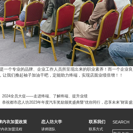
个专业的品牌、企业工作人员所呈现出来的职业素养！而一个企业良
，让我们撸起袖子加油干吧，定能助力终端，实现店面业绩倍增！！
2024全员大促——走进终端、了解终端、提升业绩
恭祝都市恋人坊2023年年度汽车奖励颁奖盛典暨“优你同行，恋享未来”财富
牌内衣加盟政策
恋人坊大学
联系我们
SEARCH
牌内衣加盟流程
讲师团队
联系方式