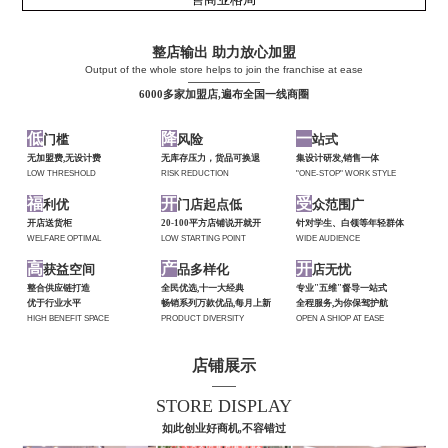
整店输出 助力放心加盟
Output of the whole store helps to join the franchise at ease
——————
6000多家加盟店,遍布全国一线商圈
低
降
一
门槛
风险
站式
无加盟费,无设计费
无库存压力，货品可换退
集设计研发,销售一体
LOW THRESHOLD
RISK REDUCTION
"ONE-STOP" WORK STYLE
福
开
受
利优
门店起点低
众范围广
开店送货柜
20-100平方店铺说开就开
针对学生、白领等年轻群体
WELFARE OPTIMAL
LOW STARTING POINT
WIDE AUDIENCE
高
产
开
获益空间
品多样化
店无忧
整合供应链打造
全民优选,十一大经典
专业"五维"督导一站式
优于行业水平
畅销系列万款优品,每月上新
全程服务,为你保驾护航
HIGH BENEFIT SPACE
PRODUCT DIVERSITY
OPEN A SHIOP AT EASE
店铺展示
——
STORE DISPLAY
如此创业好商机,不容错过