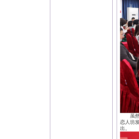
虽然前
恋人坊
出。