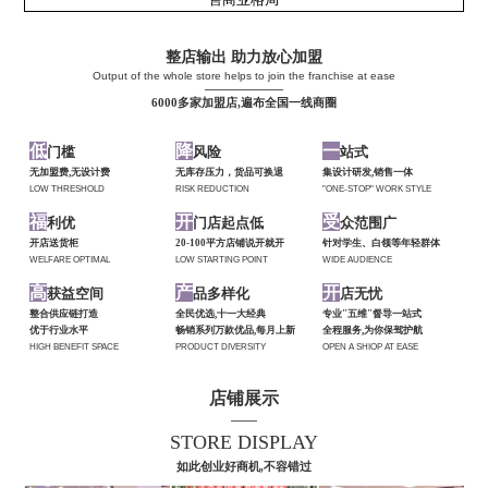
整店输出 助力放心加盟
Output of the whole store helps to join the franchise at ease
——————
6000多家加盟店,遍布全国一线商圈
低
降
一
门槛
风险
站式
无加盟费,无设计费
无库存压力，货品可换退
集设计研发,销售一体
LOW THRESHOLD
RISK REDUCTION
"ONE-STOP" WORK STYLE
福
开
受
利优
门店起点低
众范围广
开店送货柜
20-100平方店铺说开就开
针对学生、白领等年轻群体
WELFARE OPTIMAL
LOW STARTING POINT
WIDE AUDIENCE
高
产
开
获益空间
品多样化
店无忧
整合供应链打造
全民优选,十一大经典
专业"五维"督导一站式
优于行业水平
畅销系列万款优品,每月上新
全程服务,为你保驾护航
HIGH BENEFIT SPACE
PRODUCT DIVERSITY
OPEN A SHIOP AT EASE
店铺展示
——
STORE DISPLAY
如此创业好商机,不容错过