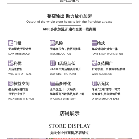
整店输出 助力放心加盟
Output of the whole store helps to join the franchise at ease
——————
6000多家加盟店,遍布全国一线商圈
低
降
一
门槛
风险
站式
无加盟费,无设计费
无库存压力，货品可换退
集设计研发,销售一体
LOW THRESHOLD
RISK REDUCTION
"ONE-STOP" WORK STYLE
福
开
受
利优
门店起点低
众范围广
开店送货柜
20-100平方店铺说开就开
针对学生、白领等年轻群体
WELFARE OPTIMAL
LOW STARTING POINT
WIDE AUDIENCE
高
产
开
获益空间
品多样化
店无忧
整合供应链打造
全民优选,十一大经典
专业"五维"督导一站式
优于行业水平
畅销系列万款优品,每月上新
全程服务,为你保驾护航
HIGH BENEFIT SPACE
PRODUCT DIVERSITY
OPEN A SHIOP AT EASE
店铺展示
——
STORE DISPLAY
如此创业好商机,不容错过