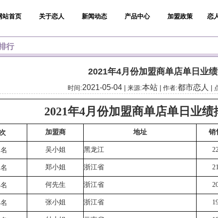
网站首页
关于恋人
新闻动态
产品中心
加盟政策
恋
排行
2021年4月份加盟商单店单日业
2021-05-04
本站
都市恋人
时间:
| 来源:
| 作者:
| 
2021年4月份加盟商单店单日业绩
加盟商
地址
销
次
吴小姐
黑龙江
2
1名
郑小姐
浙江省
2
2名
何先生
浙江省
2
3名
张小姐
浙江省
1
4名