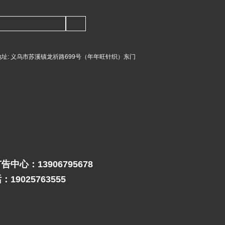
址:
义乌市苏溪镇龙祈路699号（年年旺针织）东门
中心：13906795678
19025763555