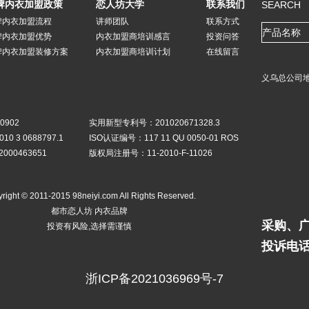
牌内衣加盟政策
恋人坊大学
联系我们
SEARCH
牌内衣加盟流程
讲师团队
联系方式
牌内衣加盟优势
内衣加盟商培训感言
投资问答
牌内衣加盟装修方案
内衣加盟商培训计划
在线留言
义乌总公司地
0902
实用新型专利号：201020671328.3
 3 0688797.1
ISO认证编号：117 11 QU 0050-01 ROS
00463651
版权局注册号：11-2010-F-11026
right © 2011-2015 98neiyi.com All Rights Reserved.
都市恋人坊 内衣品牌
采购、广告
投资有风险,选择需谨慎
投诉电话：
浙ICP备2021036969号-7