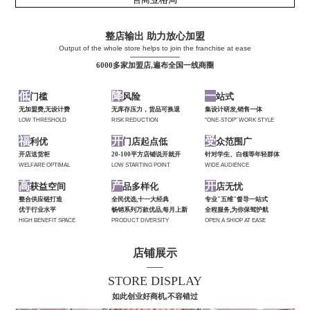
整店输出 助力放心加盟
Output of the whole store helps to join the franchise at ease
——————
6000多家加盟店,遍布全国一线商圈
低
降
一
门槛
风险
站式
无加盟费,无设计费
无库存压力，货品可换退
集设计研发,销售一体
LOW THRESHOLD
RISK REDUCTION
"ONE-STOP" WORK STYLE
福
开
受
利优
门店起点低
众范围广
开店送货柜
20-100平方店铺说开就开
针对学生、白领等年轻群体
WELFARE OPTIMAL
LOW STARTING POINT
WIDE AUDIENCE
高
产
开
获益空间
品多样化
店无忧
整合供应链打造
全民优选,十一大经典
专业"五维"督导一站式
优于行业水平
畅销系列万款优品,每月上新
全程服务,为你保驾护航
HIGH BENEFIT SPACE
PRODUCT DIVERSITY
OPEN A SHIOP AT EASE
店铺展示
——
STORE DISPLAY
如此创业好商机,不容错过