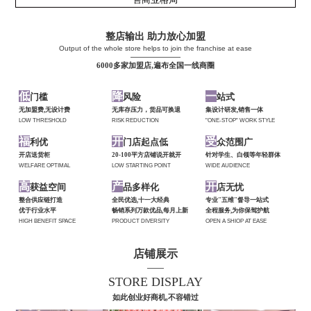
整店输出 助力放心加盟
Output of the whole store helps to join the franchise at ease
——————
6000多家加盟店,遍布全国一线商圈
低
降
一
门槛
风险
站式
无加盟费,无设计费
无库存压力，货品可换退
集设计研发,销售一体
LOW THRESHOLD
RISK REDUCTION
"ONE-STOP" WORK STYLE
福
开
受
利优
门店起点低
众范围广
开店送货柜
20-100平方店铺说开就开
针对学生、白领等年轻群体
WELFARE OPTIMAL
LOW STARTING POINT
WIDE AUDIENCE
高
产
开
获益空间
品多样化
店无忧
整合供应链打造
全民优选,十一大经典
专业"五维"督导一站式
优于行业水平
畅销系列万款优品,每月上新
全程服务,为你保驾护航
HIGH BENEFIT SPACE
PRODUCT DIVERSITY
OPEN A SHIOP AT EASE
店铺展示
——
STORE DISPLAY
如此创业好商机,不容错过