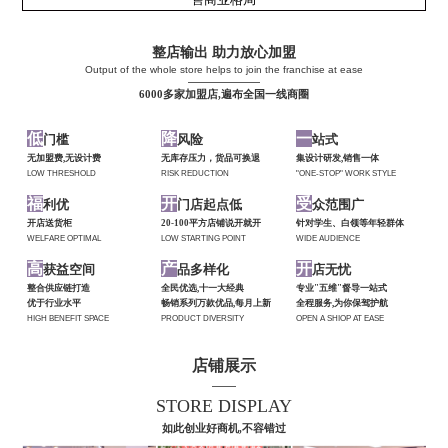
整店输出 助力放心加盟
Output of the whole store helps to join the franchise at ease
——————
6000多家加盟店,遍布全国一线商圈
低
降
一
门槛
风险
站式
无加盟费,无设计费
无库存压力，货品可换退
集设计研发,销售一体
LOW THRESHOLD
RISK REDUCTION
"ONE-STOP" WORK STYLE
福
开
受
利优
门店起点低
众范围广
开店送货柜
20-100平方店铺说开就开
针对学生、白领等年轻群体
WELFARE OPTIMAL
LOW STARTING POINT
WIDE AUDIENCE
高
产
开
获益空间
品多样化
店无忧
整合供应链打造
全民优选,十一大经典
专业"五维"督导一站式
优于行业水平
畅销系列万款优品,每月上新
全程服务,为你保驾护航
HIGH BENEFIT SPACE
PRODUCT DIVERSITY
OPEN A SHIOP AT EASE
店铺展示
——
STORE DISPLAY
如此创业好商机,不容错过